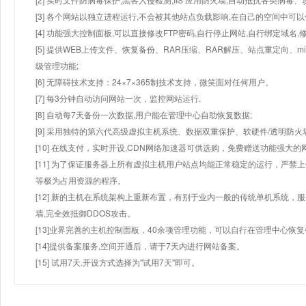
[3] 各个网站以独立进程运行,不会被其他站点负载影响,在自己的空间中可以使用
[4] 功能强大控制面板,可以直接修改FTP密码,自行停止网站,自行绑定域名,
[5] 提供WEB上传文件、恢复备份、RAR压缩、RAR解压、站点重定向
级管理功能;
[6] 无障碍技术支持：24×7×365制技术支持，微笑面对任何用户。
[7] 每3分钟自动访问网站一次，监控网站运行.
[8] 自动每7天备份一次数据,用户能在管理中心自助恢复数据;
[9] 采用独特的第六代高级虚拟主机系统、数据双重保护、软硬件/透明防火
[10] 在线支付，实时开设,CDN网络加速器可供选购，免费赠送功能强大
[11] 为了保证服务器上所有虚拟主机用户站点均能正常稳定的运行，严禁上
等极为占用资源的程序。
[12] 新的主机在系统架构上重新布置，有别于业内一般的传统单机系统，
墙,完全效抵御DDOS攻击。
[13]业界完善的主机控制面板，40余项管理功能，可以自行在管理中心恢
[14]提供备案服务,空间开通后，请于7天内进行网站备案。
[15] 试用7天.开设方式选择为"试用7天"即可。