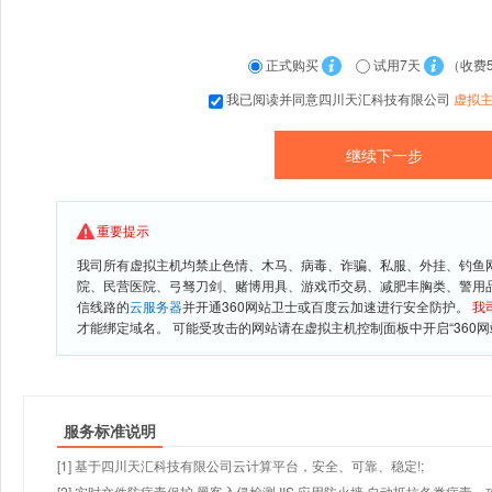
正式购买
试用7天
（收费
我已阅读并同意四川天汇科技有限公司
虚拟
重要提示
我司所有虚拟主机均禁止色情、木马、病毒、诈骗、私服、外挂、钓鱼
院、民营医院、弓驽刀剑、赌博用具、游戏币交易、减肥丰胸类、警用
信线路的
云服务器
并开通360网站卫士或百度云加速进行安全防护。
我
才能绑定域名。 可能受攻击的网站请在虚拟主机控制面板中开启“360网
服务标准说明
[1] 基于四川天汇科技有限公司云计算平台，安全、可靠、稳定!;
[2] 实时文件防病毒保护,黑客入侵检测,IIS 应用防火墙,自动抵抗各类病毒、