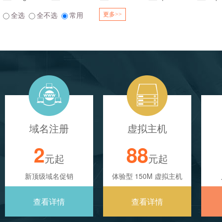
全选
全不选
常用
更多>>
域名注册
虚拟主机
2
88
元起
元起
新顶级域名促销
体验型 150M 虚拟主机
查看详情
查看详情