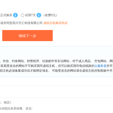
正式购买
试用7天
（收费5元）
阅读并同意四川天汇科技有限公司
虚拟主机购买协议
、外挂、钓鱼网站、秒赞程序、垃圾邮件等非法网站，对于成人用品、 空包网站、
险容易受攻击的网站不可购买我司虚拟主机，但可以购买我司电信线路的
云服务器
并开
拟主机必须备案成功后才能绑定域名。 可能受攻击的网站请在虚拟主机控制面板中开启“
、稳定!;
墙,自动抵抗各类病毒、攻击;