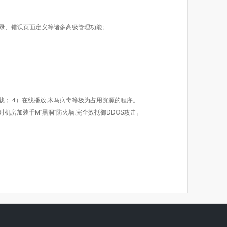
目录、错误页面定义等诸多高级管理功能;
载； 4）在线播放,木马病毒等极为占用资源的程序。
机房加装千M"黑洞"防火墙,完全效抵御DDOS攻击。