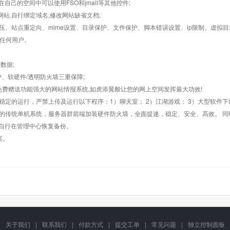
在自己的空间中可以使用FSO和jmail等其他控件;
止网站,自行绑定域名,修改网站缺省文档;
AR解压、站点重定向、mime设置、目录保护、文件保护、脚本错误设置、ip限制、虚拟
对任何用户。
数据;
护、软硬件/透明防火墙三重保障;
购，免费赠送功能强大的网站情报系统,如虎添翼般让您的网上空间发挥最大功效!
常稳定的运行，严禁上传及运行以下程序：1）聊天室； 2）江湖游戏； 3）大型软件下
般的传统单机系统，服务器群前端加装硬件防火墙，全面提速，稳定、安全、高效。 同时
以自行在管理中心恢复备份。
案。
关于我们
|
联系我们
|
付款方式
|
提交工单
|
常见问题
|
独立控制面板