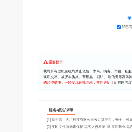
我已
重要提示
我司所有虚拟主机均禁止色情、木马、病毒、诈骗、私服
戏币交易、减肥丰胸类、警用品、刷钻、 刷信誉等高风
的监控措施，一经发现违规网站，立即关闭！
所有国内虚
服务标准说明
[1] 基于四川天汇科技有限公司云计算平台，安全、可靠
[2] 实时文件防病毒保护,黑客入侵检测,IIS 应用防火