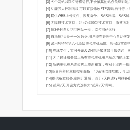
[3] 各个网站以独立进程运行,不会被其他站点负载影响,
[4] 功能强大控制面板,可以直接修改FTP密码,自行停
[5] 提供WEB上传文件、恢复备份、RAR压缩、R
[6] 无障碍技术支持：24×7×365制技术支持，微笑面
[7] 每3分钟自动访问网站一次，监控网站运行.
[8] 自动每7天备份一次数据,用户能在管理中心自助恢复
[9] 采用独特的第六代高级虚拟主机系统、数据双重保
[10] 在线支付，实时开设,CDN网络加速器可供选
[11] 为了保证服务器上所有虚拟主机用户站点均能正
[12] 新的主机在系统架构上重新布置，有别于业内一
[13]业界完善的主机控制面板，40余项管理功能，可
[14]提供备案服务,空间开通后，请于7天内进行网站备
[15] 试用7天.开设方式选择为"试用7天"即可。