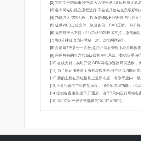
[2] 实时文件防病毒保护,黑客入侵检测,IIS 应用防火
[3] 各个网站以独立进程运行,不会被其他站点负载影响,
[4] 功能强大控制面板,可以直接修改FTP密码,自行停
[5] 提供WEB上传文件、恢复备份、RAR压缩、R
[6] 无障碍技术支持：24×7×365制技术支持，微笑面
[7] 每3分钟自动访问网站一次，监控网站运行.
[8] 自动每7天备份一次数据,用户能在管理中心自助恢复
[9] 采用独特的第六代高级虚拟主机系统、数据双重保
[10] 在线支付，实时开设,CDN网络加速器可供选
[11] 为了保证服务器上所有虚拟主机用户站点均能正
[12] 新的主机在系统架构上重新布置，有别于业内一
[13]业界完善的主机控制面板，40余项管理功能，可
[14]提供备案服务,空间开通后，请于7天内进行网站备
[15] 试用7天.开设方式选择为"试用7天"即可。