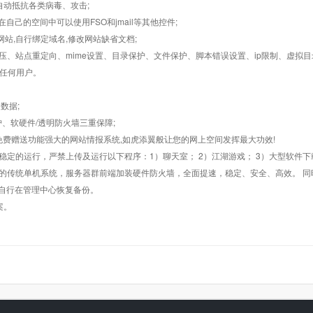
墙,自动抵抗各类病毒、攻击;
在自己的空间中可以使用FSO和jmail等其他控件;
止网站,自行绑定域名,修改网站缺省文档;
AR解压、站点重定向、mime设置、目录保护、文件保护、脚本错误设置、ip限制、虚拟
对任何用户。
数据;
护、软硬件/透明防火墙三重保障;
购，免费赠送功能强大的网站情报系统,如虎添翼般让您的网上空间发挥最大功效!
常稳定的运行，严禁上传及运行以下程序：1）聊天室； 2）江湖游戏； 3）大型软件下
般的传统单机系统，服务器群前端加装硬件防火墙，全面提速，稳定、安全、高效。 同时
以自行在管理中心恢复备份。
案。