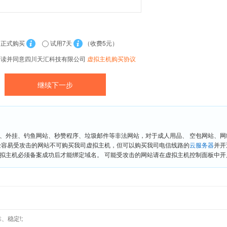
正式购买
试用7天
（收费5元）
阅读并同意四川天汇科技有限公司
虚拟主机购买协议
、外挂、钓鱼网站、秒赞程序、垃圾邮件等非法网站，对于成人用品、 空包网站、
险容易受攻击的网站不可购买我司虚拟主机，但可以购买我司电信线路的
云服务器
并开
拟主机必须备案成功后才能绑定域名。 可能受攻击的网站请在虚拟主机控制面板中开启“
、稳定!;