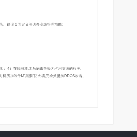
目录、错误页面定义等诸多高级管理功能;
载； 4）在线播放,木马病毒等极为占用资源的程序。
机房加装千M"黑洞"防火墙,完全效抵御DDOS攻击。