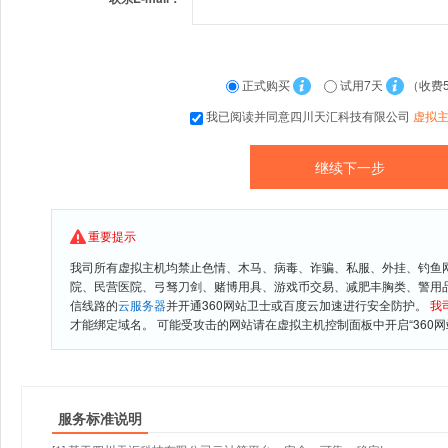
正式购买
试用7天
（收费
我已阅读并同意四川天汇科技有限公司
虚拟
重要提示
我司所有虚拟主机均禁止色情、木马、病毒、诈骗、私服、外挂、钓鱼
院、民营医院、弓驽刀剑、赌博用具、游戏币交易、减肥丰胸类、警用
信线路的
云服务器
并开通360网站卫士或百度云加速进行安全防护。
我
才能绑定域名。 可能受攻击的网站请在虚拟主机控制面板中开启“360网
服务标准说明