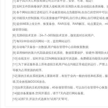
[1] 基于四川天汇科技有限公司云计算平台，安全、可靠、稳定!;
[2] 实时文件防病毒保护,黑客入侵检测,IIS 应用防火墙,自动抵抗各类病毒、
[3] 各个网站以独立进程运行,不会被其他站点负载影响,在自己的空间中可以使用
[4] 功能强大控制面板,可以直接修改FTP密码,自行停止网站,自行绑定域名,
[5] 提供WEB上传文件、恢复备份、RAR压缩、RAR解压、站点重定向
级管理功能;
[6] 无障碍技术支持：24×7×365制技术支持，微笑面对任何用户。
[7] 每3分钟自动访问网站一次，监控网站运行.
[8] 自动每7天备份一次数据,用户能在管理中心自助恢复数据;
[9] 采用独特的第六代高级虚拟主机系统、数据双重保护、软硬件/透明防火
[10] 在线支付，实时开设,CDN网络加速器可供选购，免费赠送功能强大
[11] 为了保证服务器上所有虚拟主机用户站点均能正常稳定的运行，严禁上
等极为占用资源的程序。
[12] 新的主机在系统架构上重新布置，有别于业内一般的传统单机系统，
墙,完全效抵御DDOS攻击。
[13]业界完善的主机控制面板，40余项管理功能，可以自行在管理中心恢
[14]提供备案服务,空间开通后，请于7天内进行网站备案。
[15] 试用7天.开设方式选择为"试用7天"即可。