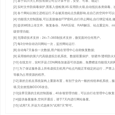
[1] 基于四川天汇科技有限公司云计算平台，安全、可靠、稳定!;
[2] 实时文件防病毒保护,黑客入侵检测,IIS 应用防火墙,自动抵抗各类病毒、
[3] 各个网站以独立进程运行,不会被其他站点负载影响,在自己的空间中可以使用
[4] 功能强大控制面板,可以直接修改FTP密码,自行停止网站,自行绑定域名,
[5] 提供WEB上传文件、恢复备份、RAR压缩、RAR解压、站点重定向
级管理功能;
[6] 无障碍技术支持：24×7×365制技术支持，微笑面对任何用户。
[7] 每3分钟自动访问网站一次，监控网站运行.
[8] 自动每7天备份一次数据,用户能在管理中心自助恢复数据;
[9] 采用独特的第六代高级虚拟主机系统、数据双重保护、软硬件/透明防火
[10] 在线支付，实时开设,CDN网络加速器可供选购，免费赠送功能强大
[11] 为了保证服务器上所有虚拟主机用户站点均能正常稳定的运行，严禁上
等极为占用资源的程序。
[12] 新的主机在系统架构上重新布置，有别于业内一般的传统单机系统，
墙,完全效抵御DDOS攻击。
[13]业界完善的主机控制面板，40余项管理功能，可以自行在管理中心恢
[14]提供备案服务,空间开通后，请于7天内进行网站备案。
[15] 试用7天.开设方式选择为"试用7天"即可。