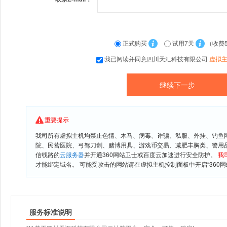
正式购买
试用7天
（收费
我已阅读并同意四川天汇科技有限公司
虚拟
重要提示
我司所有虚拟主机均禁止色情、木马、病毒、诈骗、私服、外挂、钓鱼
院、民营医院、弓驽刀剑、赌博用具、游戏币交易、减肥丰胸类、警用
信线路的
云服务器
并开通360网站卫士或百度云加速进行安全防护。
我
才能绑定域名。 可能受攻击的网站请在虚拟主机控制面板中开启“360网
服务标准说明