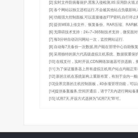
[2] 实时文件防病毒保护,黑客入侵检测,IIS 应用防火
[3] 各个网站以独立进程运行,不会被其他站点负载影响,
[4] 功能强大控制面板,可以直接修改FTP密码,自行停
[5] 提供WEB上传文件、恢复备份、RAR压缩、R
[6] 无障碍技术支持：24×7×365制技术支持，微笑面
[7] 每3分钟自动访问网站一次，监控网站运行.
[8] 自动每7天备份一次数据,用户能在管理中心自助恢复
[9] 采用独特的第六代高级虚拟主机系统、数据双重保
[10] 在线支付，实时开设,CDN网络加速器可供选
[11] 为了保证服务器上所有虚拟主机用户站点均能正
[12] 新的主机在系统架构上重新布置，有别于业内一
[13]业界完善的主机控制面板，40余项管理功能，可
[14]提供备案服务,空间开通后，请于7天内进行网站备
[15] 试用7天.开设方式选择为"试用7天"即可。