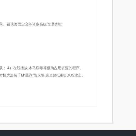
目录、错误页面定义等诸多高级管理功能;
载； 4）在线播放,木马病毒等极为占用资源的程序。
机房加装千M"黑洞"防火墙,完全效抵御DDOS攻击。