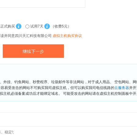
正式购买
试用7天
（收费5元）
阅读并同意四川天汇科技有限公司
虚拟主机购买协议
、外挂、钓鱼网站、秒赞程序、垃圾邮件等非法网站，对于成人用品、 空包网站、
险容易受攻击的网站不可购买我司虚拟主机，但可以购买我司电信线路的
云服务器
并开
拟主机必须备案成功后才能绑定域名。 可能受攻击的网站请在虚拟主机控制面板中开启“
、稳定!;