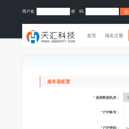
用户名:
密 码:
首页
域名注册
服务器配置
*
选择数据机房：
*
FTP帐号：
*
FTP密码：