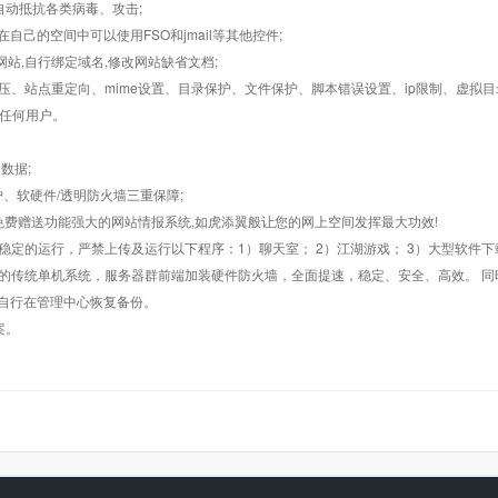
墙,自动抵抗各类病毒、攻击;
在自己的空间中可以使用FSO和jmail等其他控件;
止网站,自行绑定域名,修改网站缺省文档;
AR解压、站点重定向、mime设置、目录保护、文件保护、脚本错误设置、ip限制、虚拟
对任何用户。
数据;
护、软硬件/透明防火墙三重保障;
购，免费赠送功能强大的网站情报系统,如虎添翼般让您的网上空间发挥最大功效!
常稳定的运行，严禁上传及运行以下程序：1）聊天室； 2）江湖游戏； 3）大型软件下
般的传统单机系统，服务器群前端加装硬件防火墙，全面提速，稳定、安全、高效。 同时
以自行在管理中心恢复备份。
案。