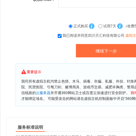
正式购买
试用7天
（收费
我已阅读并同意四川天汇科技有限公司
虚拟
重要提示
我司所有虚拟主机均禁止色情、木马、病毒、诈骗、私服、外挂、钓鱼
院、民营医院、弓驽刀剑、赌博用具、游戏币交易、减肥丰胸类、警用
信线路的
云服务器
并开通360网站卫士或百度云加速进行安全防护。
我
才能绑定域名。 可能受攻击的网站请在虚拟主机控制面板中开启“360网
服务标准说明