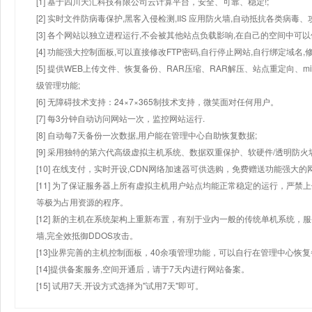
[1] 基于四川天汇科技有限公司云计算平台，安全、可靠、稳定!;
[2] 实时文件防病毒保护,黑客入侵检测,IIS 应用防火墙,自动抵抗各类病毒、
[3] 各个网站以独立进程运行,不会被其他站点负载影响,在自己的空间中可以使用
[4] 功能强大控制面板,可以直接修改FTP密码,自行停止网站,自行绑定域名,
[5] 提供WEB上传文件、恢复备份、RAR压缩、RAR解压、站点重定向
级管理功能;
[6] 无障碍技术支持：24×7×365制技术支持，微笑面对任何用户。
[7] 每3分钟自动访问网站一次，监控网站运行.
[8] 自动每7天备份一次数据,用户能在管理中心自助恢复数据;
[9] 采用独特的第六代高级虚拟主机系统、数据双重保护、软硬件/透明防火
[10] 在线支付，实时开设,CDN网络加速器可供选购，免费赠送功能强大
[11] 为了保证服务器上所有虚拟主机用户站点均能正常稳定的运行，严禁上
等极为占用资源的程序。
[12] 新的主机在系统架构上重新布置，有别于业内一般的传统单机系统，
墙,完全效抵御DDOS攻击。
[13]业界完善的主机控制面板，40余项管理功能，可以自行在管理中心恢
[14]提供备案服务,空间开通后，请于7天内进行网站备案。
[15] 试用7天.开设方式选择为"试用7天"即可。