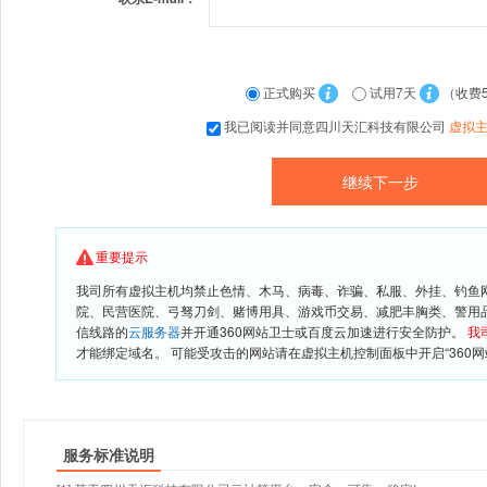
正式购买
试用7天
（收费
我已阅读并同意四川天汇科技有限公司
虚拟
重要提示
我司所有虚拟主机均禁止色情、木马、病毒、诈骗、私服、外挂、钓鱼
院、民营医院、弓驽刀剑、赌博用具、游戏币交易、减肥丰胸类、警用
信线路的
云服务器
并开通360网站卫士或百度云加速进行安全防护。
我
才能绑定域名。 可能受攻击的网站请在虚拟主机控制面板中开启“360网
服务标准说明