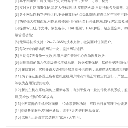
[1] 基于四川天汇科技有限公司云计算平台，安全、可靠、稳定!;
[2] 实时文件防病毒保护,黑客入侵检测,IIS 应用防火墙,自动抵抗各类病毒、
[3] 各个网站以独立进程运行,不会被其他站点负载影响,在自己的空间中可以使用
[4] 功能强大控制面板,可以直接修改FTP密码,自行停止网站,自行绑定域名,
[5] 提供WEB上传文件、恢复备份、RAR压缩、RAR解压、站点重定向
级管理功能;
[6] 无障碍技术支持：24×7×365制技术支持，微笑面对任何用户。
[7] 每3分钟自动访问网站一次，监控网站运行.
[8] 自动每7天备份一次数据,用户能在管理中心自助恢复数据;
[9] 采用独特的第六代高级虚拟主机系统、数据双重保护、软硬件/透明防火
[10] 在线支付，实时开设,CDN网络加速器可供选购，免费赠送功能强大
[11] 为了保证服务器上所有虚拟主机用户站点均能正常稳定的运行，严禁上
等极为占用资源的程序。
[12] 新的主机在系统架构上重新布置，有别于业内一般的传统单机系统，
墙,完全效抵御DDOS攻击。
[13]业界完善的主机控制面板，40余项管理功能，可以自行在管理中心恢
[14]提供备案服务,空间开通后，请于7天内进行网站备案。
[15] 试用7天.开设方式选择为"试用7天"即可。