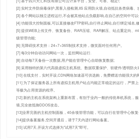
[1] 基于四川天汇科技有限公司云计算平台，安全、可靠、稳定!;
[2] 实时文件防病毒保护,黑客入侵检测,IIS 应用防火墙,自动抵抗各类病毒、
[3] 各个网站以独立进程运行,不会被其他站点负载影响,在自己的空间中可以使用
[4] 功能强大控制面板,可以直接修改FTP密码,自行停止网站,自行绑定域名,
[5] 提供WEB上传文件、恢复备份、RAR压缩、RAR解压、站点重定向
级管理功能;
[6] 无障碍技术支持：24×7×365制技术支持，微笑面对任何用户。
[7] 每3分钟自动访问网站一次，监控网站运行.
[8] 自动每7天备份一次数据,用户能在管理中心自助恢复数据;
[9] 采用独特的第六代高级虚拟主机系统、数据双重保护、软硬件/透明防火
[10] 在线支付，实时开设,CDN网络加速器可供选购，免费赠送功能强大
[11] 为了保证服务器上所有虚拟主机用户站点均能正常稳定的运行，严禁上
等极为占用资源的程序。
[12] 新的主机在系统架构上重新布置，有别于业内一般的传统单机系统，
墙,完全效抵御DDOS攻击。
[13]业界完善的主机控制面板，40余项管理功能，可以自行在管理中心恢
[14]提供备案服务,空间开通后，请于7天内进行网站备案。
[15] 试用7天.开设方式选择为"试用7天"即可。