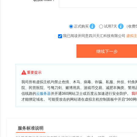
正式购买
试用7天
（收费
我已阅读并同意四川天汇科技有限公司
虚拟
重要提示
我司所有虚拟主机均禁止色情、木马、病毒、诈骗、私服、外挂、钓鱼
院、民营医院、弓驽刀剑、赌博用具、游戏币交易、减肥丰胸类、警用
信线路的
云服务器
并开通360网站卫士或百度云加速进行安全防护。
我
才能绑定域名。 可能受攻击的网站请在虚拟主机控制面板中开启“360网
服务标准说明