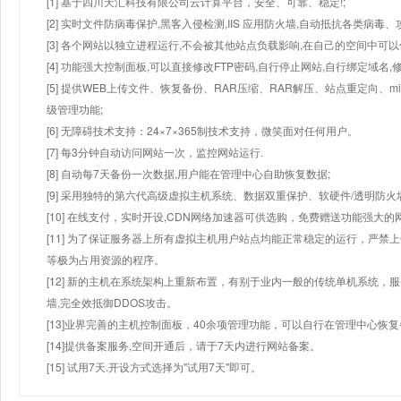
[1] 基于四川天汇科技有限公司云计算平台，安全、可靠、稳定!;
[2] 实时文件防病毒保护,黑客入侵检测,IIS 应用防火墙,自动抵抗各类病毒、
[3] 各个网站以独立进程运行,不会被其他站点负载影响,在自己的空间中可以使用
[4] 功能强大控制面板,可以直接修改FTP密码,自行停止网站,自行绑定域名,
[5] 提供WEB上传文件、恢复备份、RAR压缩、RAR解压、站点重定向
级管理功能;
[6] 无障碍技术支持：24×7×365制技术支持，微笑面对任何用户。
[7] 每3分钟自动访问网站一次，监控网站运行.
[8] 自动每7天备份一次数据,用户能在管理中心自助恢复数据;
[9] 采用独特的第六代高级虚拟主机系统、数据双重保护、软硬件/透明防火
[10] 在线支付，实时开设,CDN网络加速器可供选购，免费赠送功能强大
[11] 为了保证服务器上所有虚拟主机用户站点均能正常稳定的运行，严禁上
等极为占用资源的程序。
[12] 新的主机在系统架构上重新布置，有别于业内一般的传统单机系统，
墙,完全效抵御DDOS攻击。
[13]业界完善的主机控制面板，40余项管理功能，可以自行在管理中心恢
[14]提供备案服务,空间开通后，请于7天内进行网站备案。
[15] 试用7天.开设方式选择为"试用7天"即可。