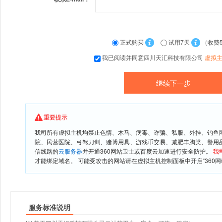
正式购买
试用7天
（收费
我已阅读并同意四川天汇科技有限公司
虚拟
重要提示
我司所有虚拟主机均禁止色情、木马、病毒、诈骗、私服、外挂、钓鱼
院、民营医院、弓驽刀剑、赌博用具、游戏币交易、减肥丰胸类、警用
信线路的
云服务器
并开通360网站卫士或百度云加速进行安全防护。
我
才能绑定域名。 可能受攻击的网站请在虚拟主机控制面板中开启“360网
服务标准说明