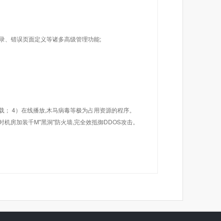
目录、错误页面定义等诸多高级管理功能;
载； 4）在线播放,木马病毒等极为占用资源的程序。
机房加装千M"黑洞"防火墙,完全效抵御DDOS攻击。