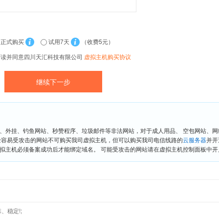
正式购买
试用7天
（收费5元）
阅读并同意四川天汇科技有限公司
虚拟主机购买协议
、外挂、钓鱼网站、秒赞程序、垃圾邮件等非法网站，对于成人用品、 空包网站、
险容易受攻击的网站不可购买我司虚拟主机，但可以购买我司电信线路的
云服务器
并开
拟主机必须备案成功后才能绑定域名。 可能受攻击的网站请在虚拟主机控制面板中开启“
、稳定!;