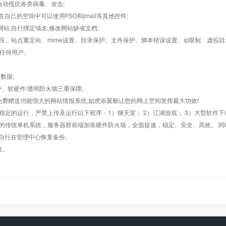
墙,自动抵抗各类病毒、攻击;
在自己的空间中可以使用FSO和jmail等其他控件;
止网站,自行绑定域名,修改网站缺省文档;
AR解压、站点重定向、mime设置、目录保护、文件保护、脚本错误设置、ip限制、虚拟
对任何用户。
数据;
护、软硬件/透明防火墙三重保障;
购，免费赠送功能强大的网站情报系统,如虎添翼般让您的网上空间发挥最大功效!
常稳定的运行，严禁上传及运行以下程序：1）聊天室； 2）江湖游戏； 3）大型软件下
般的传统单机系统，服务器群前端加装硬件防火墙，全面提速，稳定、安全、高效。 同时
以自行在管理中心恢复备份。
案。