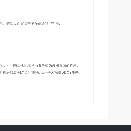
目录、错误页面定义等诸多高级管理功能;
载； 4）在线播放,木马病毒等极为占用资源的程序。
机房加装千M"黑洞"防火墙,完全效抵御DDOS攻击。