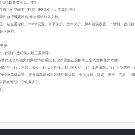
墙,自动抵抗各类病毒、攻击;
在自己的空间中可以使用FSO和jmail等其他控件;
止网站,自行绑定域名,修改网站缺省文档;
AR解压、站点重定向、mime设置、目录保护、文件保护、脚本错误设置、ip限制、虚拟
对任何用户。
数据;
护、软硬件/透明防火墙三重保障;
购，免费赠送功能强大的网站情报系统,如虎添翼般让您的网上空间发挥最大功效!
常稳定的运行，严禁上传及运行以下程序：1）聊天室； 2）江湖游戏； 3）大型软件下
般的传统单机系统，服务器群前端加装硬件防火墙，全面提速，稳定、安全、高效。 同时
以自行在管理中心恢复备份。
案。