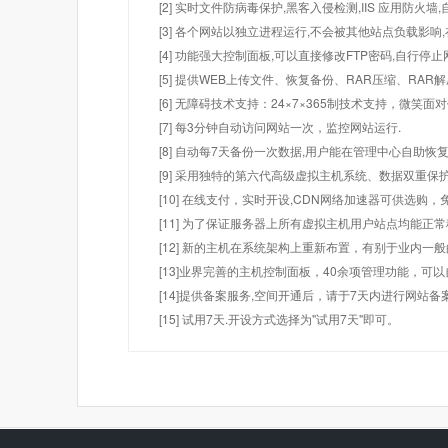
[2] 实时文件防病毒保护,黑客入侵检测,IIS 应用防火
[3] 各个网站以独立进程运行,不会被其他站点负载影响,
[4] 功能强大控制面板,可以直接修改FTP密码,自行停
[5] 提供WEB上传文件、恢复备份、RAR压缩、R
[6] 无障碍技术支持：24×7×365制技术支持，微笑面
[7] 每3分钟自动访问网站一次，监控网站运行.
[8] 自动每7天备份一次数据,用户能在管理中心自助恢复
[9] 采用独特的第六代高级虚拟主机系统、数据双重保
[10] 在线支付，实时开设,CDN网络加速器可供选
[11] 为了保证服务器上所有虚拟主机用户站点均能正
[12] 新的主机在系统架构上重新布置，有别于业内一
[13]业界完善的主机控制面板，40余项管理功能，可
[14]提供备案服务,空间开通后，请于7天内进行网站备
[15] 试用7天.开设方式选择为"试用7天"即可。