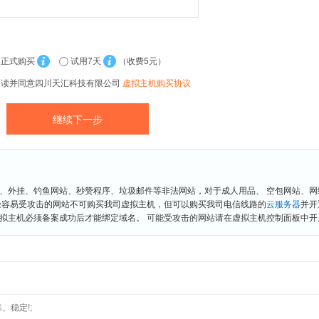
正式购买
试用7天
（收费5元）
阅读并同意四川天汇科技有限公司
虚拟主机购买协议
、外挂、钓鱼网站、秒赞程序、垃圾邮件等非法网站，对于成人用品、 空包网站、
险容易受攻击的网站不可购买我司虚拟主机，但可以购买我司电信线路的
云服务器
并开
拟主机必须备案成功后才能绑定域名。 可能受攻击的网站请在虚拟主机控制面板中开启“
、稳定!;