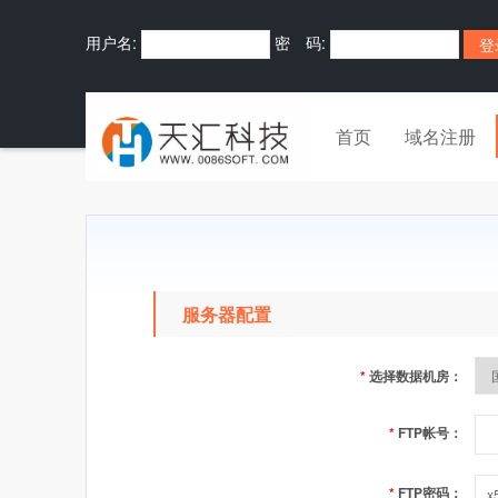
用户名:
密 码:
首页
域名注册
服务器配置
*
选择数据机房：
*
FTP帐号：
*
FTP密码：