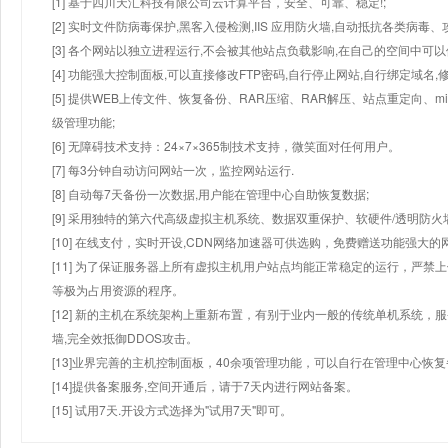
[1] 基于四川天汇科技有限公司云计算平台，安全、可靠、稳定!;
[2] 实时文件防病毒保护,黑客入侵检测,IIS 应用防火墙,自动抵抗各类病毒、
[3] 各个网站以独立进程运行,不会被其他站点负载影响,在自己的空间中可以使用
[4] 功能强大控制面板,可以直接修改FTP密码,自行停止网站,自行绑定域名,
[5] 提供WEB上传文件、恢复备份、RAR压缩、RAR解压、站点重定向
级管理功能;
[6] 无障碍技术支持：24×7×365制技术支持，微笑面对任何用户。
[7] 每3分钟自动访问网站一次，监控网站运行.
[8] 自动每7天备份一次数据,用户能在管理中心自助恢复数据;
[9] 采用独特的第六代高级虚拟主机系统、数据双重保护、软硬件/透明防火
[10] 在线支付，实时开设,CDN网络加速器可供选购，免费赠送功能强大
[11] 为了保证服务器上所有虚拟主机用户站点均能正常稳定的运行，严禁上
等极为占用资源的程序。
[12] 新的主机在系统架构上重新布置，有别于业内一般的传统单机系统，
墙,完全效抵御DDOS攻击。
[13]业界完善的主机控制面板，40余项管理功能，可以自行在管理中心恢
[14]提供备案服务,空间开通后，请于7天内进行网站备案。
[15] 试用7天.开设方式选择为"试用7天"即可。