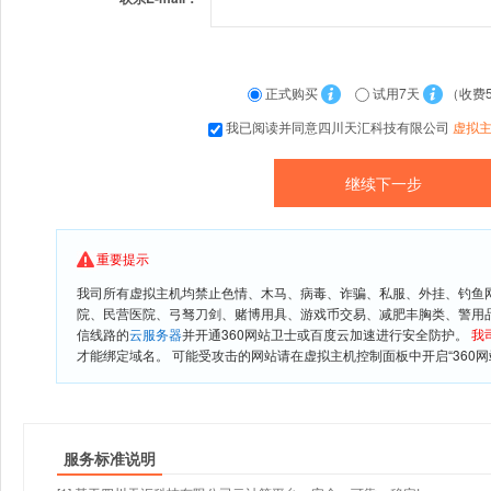
正式购买
试用7天
（收费
我已阅读并同意四川天汇科技有限公司
虚拟
重要提示
我司所有虚拟主机均禁止色情、木马、病毒、诈骗、私服、外挂、钓鱼
院、民营医院、弓驽刀剑、赌博用具、游戏币交易、减肥丰胸类、警用
信线路的
云服务器
并开通360网站卫士或百度云加速进行安全防护。
我
才能绑定域名。 可能受攻击的网站请在虚拟主机控制面板中开启“360网
服务标准说明