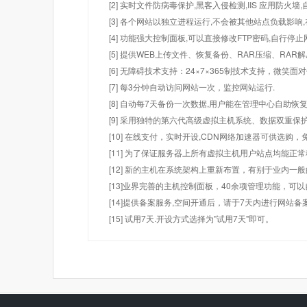
[2] 实时文件防病毒保护,黑客入侵检测,IIS 应用防火
[3] 各个网站以独立进程运行,不会被其他站点负载影响,
[4] 功能强大控制面板,可以直接修改FTP密码,自行停
[5] 提供WEB上传文件、恢复备份、RAR压缩、R
[6] 无障碍技术支持：24×7×365制技术支持，微笑面
[7] 每3分钟自动访问网站一次，监控网站运行.
[8] 自动每7天备份一次数据,用户能在管理中心自助恢复
[9] 采用独特的第六代高级虚拟主机系统、数据双重保
[10] 在线支付，实时开设,CDN网络加速器可供选
[11] 为了保证服务器上所有虚拟主机用户站点均能正
[12] 新的主机在系统架构上重新布置，有别于业内一
[13]业界完善的主机控制面板，40余项管理功能，可
[14]提供备案服务,空间开通后，请于7天内进行网站备
[15] 试用7天.开设方式选择为"试用7天"即可。