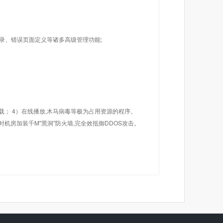
目录、错误页面定义等诸多高级管理功能;
载； 4）在线播放,木马病毒等极为占用资源的程序。
机房加装千M"黑洞"防火墙,完全效抵御DDOS攻击。