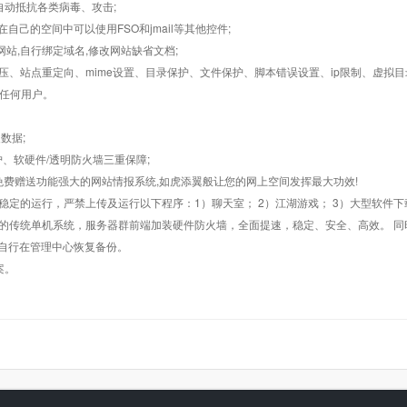
墙,自动抵抗各类病毒、攻击;
在自己的空间中可以使用FSO和jmail等其他控件;
止网站,自行绑定域名,修改网站缺省文档;
AR解压、站点重定向、mime设置、目录保护、文件保护、脚本错误设置、ip限制、虚拟
对任何用户。
数据;
护、软硬件/透明防火墙三重保障;
购，免费赠送功能强大的网站情报系统,如虎添翼般让您的网上空间发挥最大功效!
常稳定的运行，严禁上传及运行以下程序：1）聊天室； 2）江湖游戏； 3）大型软件下
般的传统单机系统，服务器群前端加装硬件防火墙，全面提速，稳定、安全、高效。 同时
以自行在管理中心恢复备份。
案。