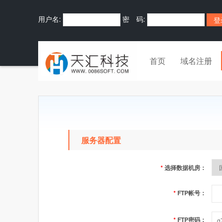
用户名:
密 码:
首页
域名注册
服务器配置
*
选择数据机房：
*
FTP帐号：
*
FTP密码：