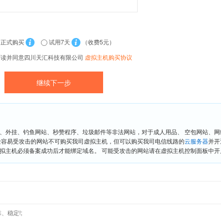
正式购买
试用7天
（收费5元）
阅读并同意四川天汇科技有限公司
虚拟主机购买协议
、外挂、钓鱼网站、秒赞程序、垃圾邮件等非法网站，对于成人用品、 空包网站、
险容易受攻击的网站不可购买我司虚拟主机，但可以购买我司电信线路的
云服务器
并开
拟主机必须备案成功后才能绑定域名。 可能受攻击的网站请在虚拟主机控制面板中开启“
、稳定!;