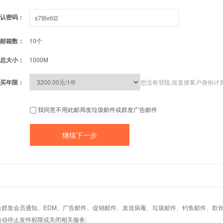
认密码：
邮箱数：
10个
总大小：
1000M
买年限：
您没有登陆,按直接客户身份计
我同意不用此邮局发垃圾邮件或群发广告邮件
适合群发会员通知、EDM、广告邮件、促销邮件、发送病毒、垃圾邮件、钓鱼邮件、欺诈
自动停止发件权限或关闭相关服务;