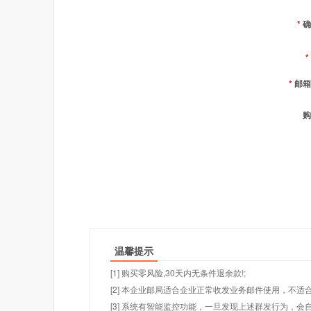
*
确
*
*
邮箱
购
温馨提示
[1] 购买零风险,30天内无条件退余款!;
[2] 本企业邮局适合企业正常收发业务邮件使用，不
[3] 系统有智能监控功能，一旦发现上述群发行为，会