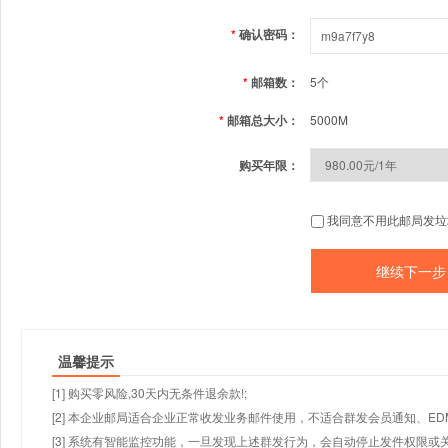
*
确认密码：
*
邮箱数：
5个
*
邮箱总大小：
5000M
购买年限：
我同意不用此邮局发垃
温馨提示
[1] 购买零风险,30天内无条件退余款!;
[2] 本企业邮局适合企业正常收发业务邮件使用，不适合群发会员通知、E
[3] 系统有智能监控功能，一旦发现上述群发行为，会自动停止发件权限或