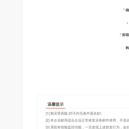
*
确
*
*
邮箱
购
温馨提示
[1] 购买零风险,30天内无条件退余款!;
[2] 本企业邮局适合企业正常收发业务邮件使用，不
[3] 系统有智能监控功能，一旦发现上述群发行为，会