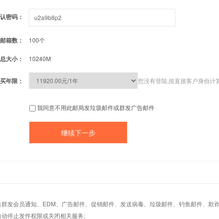
认密码：
邮箱数：
100个
总大小：
10240M
买年限：
您没有登陆,按直接客户身份计
我同意不用此邮局发垃圾邮件或群发广告邮件
适合群发会员通知、EDM、广告邮件、促销邮件、发送病毒、垃圾邮件、钓鱼邮件、欺诈
自动停止发件权限或关闭相关服务;