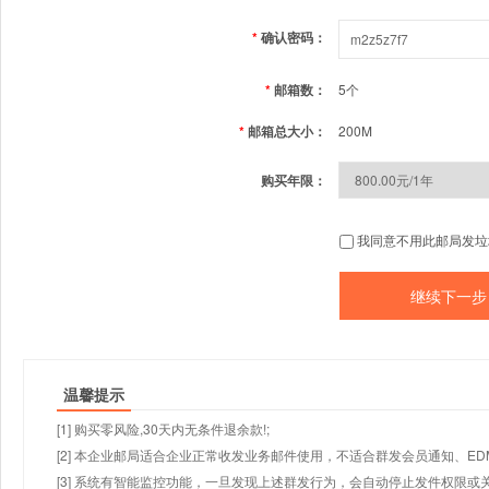
*
确认密码：
*
邮箱数：
5个
*
邮箱总大小：
200M
购买年限：
我同意不用此邮局发垃
温馨提示
[1] 购买零风险,30天内无条件退余款!;
[2] 本企业邮局适合企业正常收发业务邮件使用，不适合群发会员通知、E
[3] 系统有智能监控功能，一旦发现上述群发行为，会自动停止发件权限或