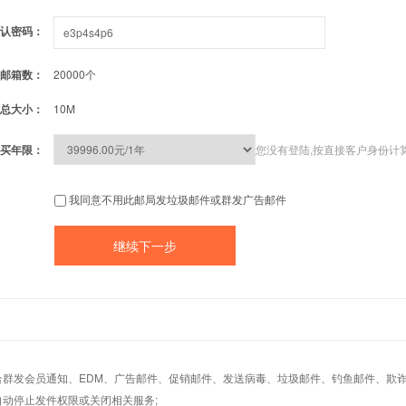
认密码：
邮箱数：
20000个
总大小：
10M
买年限：
您没有登陆,按直接客户身份计
我同意不用此邮局发垃圾邮件或群发广告邮件
适合群发会员通知、EDM、广告邮件、促销邮件、发送病毒、垃圾邮件、钓鱼邮件、欺诈
自动停止发件权限或关闭相关服务;