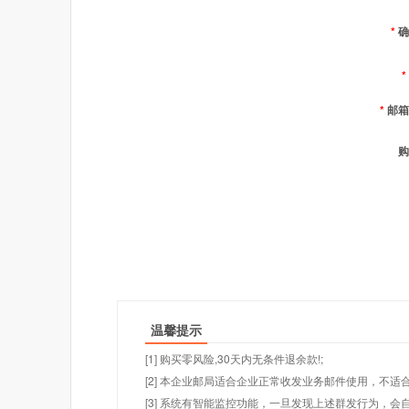
*
确
*
*
邮箱
购
温馨提示
[1] 购买零风险,30天内无条件退余款!;
[2] 本企业邮局适合企业正常收发业务邮件使用，不
[3] 系统有智能监控功能，一旦发现上述群发行为，会