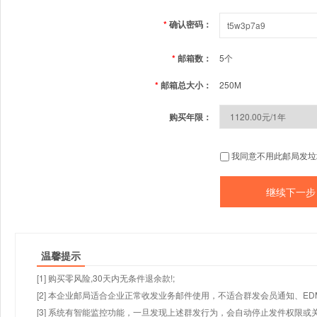
*
确认密码：
*
邮箱数：
5个
*
邮箱总大小：
250M
购买年限：
我同意不用此邮局发垃
温馨提示
[1] 购买零风险,30天内无条件退余款!;
[2] 本企业邮局适合企业正常收发业务邮件使用，不适合群发会员通知、E
[3] 系统有智能监控功能，一旦发现上述群发行为，会自动停止发件权限或