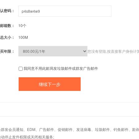
认密码：
邮箱数：
10个
总大小：
100M
买年限：
您没有登陆,按直接客户身份计
我同意不用此邮局发垃圾邮件或群发广告邮件
适合群发会员通知、EDM、广告邮件、促销邮件、发送病毒、垃圾邮件、钓鱼邮件、欺诈
自动停止发件权限或关闭相关服务;