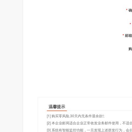
*
确
*
*
邮箱
购
温馨提示
[1] 购买零风险,30天内无条件退余款!;
[2] 本企业邮局适合企业正常收发业务邮件使用，不
[3] 系统有智能监控功能，一旦发现上述群发行为，会