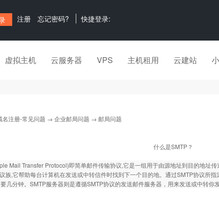
注册
忘记密码?
快捷登录:
虚拟主机
云服务器
VPS
主机租用
云建站
域名注册-常见问题
→
企业邮局问题
→ 邮局问题
什么是SMTP？
imple Mail Transfer Protocol)即简单邮件传输协议,它是一组用于由源地址
P协议族,它帮助每台计算机在发送或中转信件时找到下一个目的地。通过SMTP协议所指定
要几分钟。SMTP服务器则是遵循SMTP协议的发送邮件服务器，用来发送或中转你