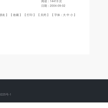
阅读：
14413
次
日期：
2004-09-02
朋友
】 【
收藏
】 【
打印
】 【
关闭
】 【 字体：
大
中
小
】
3225号-1