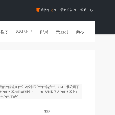
购物车
最新公告
帮助中心
0
小程序
SSL证书
邮局
云虚机
商标
到目的地址传送邮件的规则,由它来控制信件的中转方式。SMTP协议属于
的服务器,我们就可以把E－mail寄到收信人的服务器上了,
发出的电子邮件。
来源：