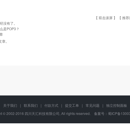
【 双击滚屏 】 【
推荐
经没有了。
么是POP3？
章
文章。
关于我们
|
联系我们
|
付款方式
|
提交工单
|
常见问题
|
独立控制面板
ght © 2002-2016 四川天汇科技有限公司, All rights reserved. 备案号：
蜀ICP备1300