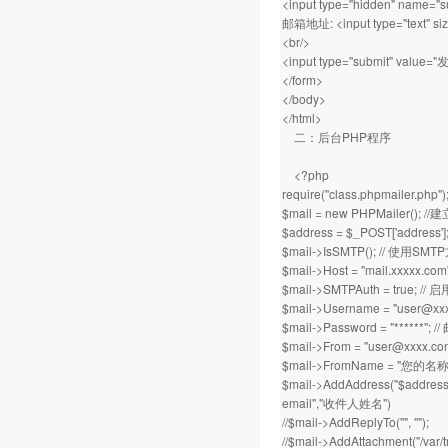
<input type="hidden" name="su
邮箱地址: <input type="text" siz
<br/>
<input type="submit" value="
</form>
</body>
</html>
二：后台PHP程序
<?php
require("class.phpmail
$mail = new PHPMailer();
$address = $_POST['address']
$mail->IsSMTP(); // 使用S
$mail->Host = "mail.xxxxx
$mail->SMTPAuth = true; 
$mail->Username = "
user@xx
$mail->Password = "******";
$mail->From = "
user@xxxx.co
$mail->FromName = "您的名称
$mail->AddAddress("$a
email","收件人姓名")
//$mail->AddReplyTo("", "");
//$mail->AddAttachment("/var/t