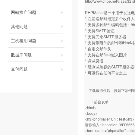
http://www.phpe.net/class/32.s
网站推广问题
PHPMailer是一个用于
*.在发送邮时指定多个收件
*.支持多种邮件编码包括：8bit，ba
其他问题
*.支持SMTP验证
*.支持冗余SMTP服务器
主机租用问题
*.支持带附件的邮件和Html
*.自定义邮件头
数据库问题
*.支持在邮件中嵌入图片
*.调试灵活
*.经测试兼容的SMTP服务
支付问题
*.可运行在任何平台之上
下载该组件后，按如下示例编
一：前台表单
<html>
<body>
<h3>phpmailer Unit Test</h3>
请你输入<font color="#FF66
<form name="phpmailer" actio