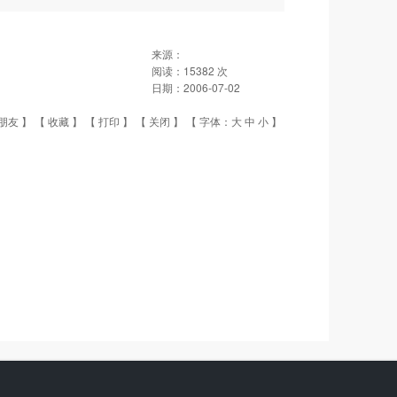
来源：
阅读：
15382
次
日期：
2006-07-02
朋友
】 【
收藏
】 【
打印
】 【
关闭
】 【 字体：
大
中
小
】