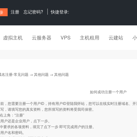
注册
忘记密码?
快捷登录:
虚拟主机
云服务器
VPS
主机租用
云建站
域名注册-常见问题
→
其他问题
→ 其他问题
如何成功注册一个用户
前，您需要注册一个用户ID，持有用户ID登陆我怀站，您可以在线实时注册域名、
填写，请填写您的真实资料，您所填写的资料将受我司保密。
站右上角：“注册”
人用户还是企业用户，点下一步。
格中要求的各项资料，填完了点下一步 即可完成用户的注册。
的用户名和密码。