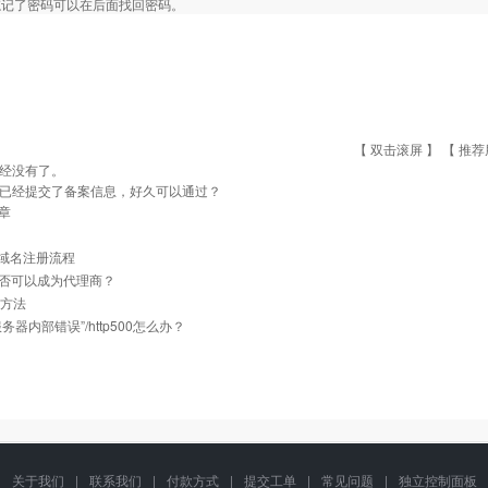
忘记了密码可以在后面找回密码。
【 双击滚屏 】 【
推荐
经没有了。
已经提交了备案信息，好久可以通过？
章
cn域名注册流程
否可以成为代理商？
建方法
务器内部错误”/http500怎么办？
关于我们
|
联系我们
|
付款方式
|
提交工单
|
常见问题
|
独立控制面板