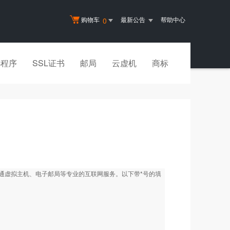
购物车
最新公告
帮助中心
0
小程序
SSL证书
邮局
云虚机
商标
开通虚拟主机、电子邮局等专业的互联网服务。以下带*号的填