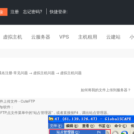
注册
忘记密码?
快捷登录:
虚拟主机
云服务器
VPS
主机租用
云建站
域名注册-常见问题
→
虚拟主机问题
→ 虚拟主机问题
如何将我的文件上传到服务器？
上传文件 - CuteFTP
ftp软件
：
uteFTP,点文件菜单中的“站占管理器”，或者直接按F4，调出站点管理器。