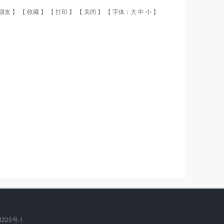
朋友
】 【
收藏
】 【
打印
】 【
关闭
】 【 字体：
大
中
小
】
3225号-1