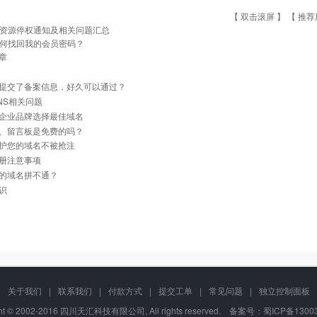
【 双击滚屏 】 【
推荐
资源停权通知及相关问题汇总
何找回我的会员密码？
章
提交了备案信息，好久可以通过？
NS相关问题
企业品牌选择最佳域名
、留言板是免费的吗？
护您的域名不被抢注
册注意事项
的域名拼不通？
识
关于我们
|
联系我们
|
付款方式
|
提交工单
|
常见问题
|
独立控制面板
ght © 2002-2016 四川天汇科技有限公司, All rights reserved. 备案号：
蜀ICP备1300