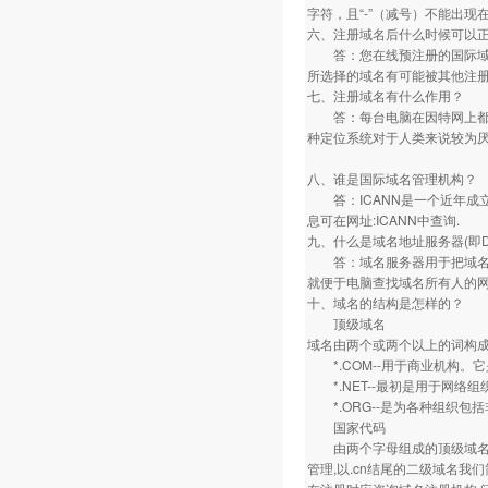
字符，且“-”（减号）不能出
六、注册域名后什么时候可以
答：您在线预注册的国际域名
所选择的域名有可能被其他注
七、注册域名有什么作用？
答：每台电脑在因特网上都有一个
种定位系统对于人类来说较为厌
八、谁是国际域名管理机构？
答：ICANN是一个近年成立
息可在网址:ICANN中查询.
九、什么是域名地址服务器(即D
答：域名服务器用于把域名翻
就便于电脑查找域名所有人的网
十、域名的结构是怎样的？
顶级域名
域名由两个或两个以上的词构成
*.COM--用于商业机构。
*.NET--最初是用于网络
*.ORG--是为各种组织包
国家代码
由两个字母组成的顶级域名如.cn,
管理,以.cn结尾的二级域名