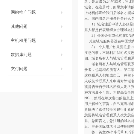
名，是后缀为.cn的域名，它
域名。在注册时，如果您申请的
网站推广问题
上材料邮寄给我们后域名才能
三、国内域名注册条件是什么
1）域名注册申请人必须是依
其他问题
系人都是代表组织来办理域名
2）外国企业或机构在CN的
主机租用问题
其主域名服务器设在中国境
3) 个人用户如果要注册.c
注意的事，不能利用我司名义
数据库问题
四、域名所有人与域名管理联
域名所有人与域名管理联系人是不
支付问题
册者，也是域名所有人。第二
这些联系人都填成自己，并留
人或技术联系人来申请对除域
或是否来自于域名所有人呢？
种方法最不可靠。为提高安全性，
NSI，然后在每次发出的信息
用户解难的宗旨，自己充当域
者解决了币值转换和银行汇兑
您要将域名管理联系人改为您
系。总而言之，您注册的域名
五、注册国际域名可以使用哪
答：英文26个字母和10个阿