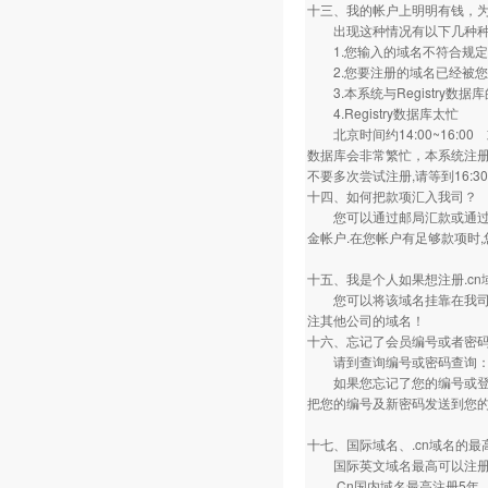
十三、我的帐户上明明有钱，
出现这种情况有以下几种种
1.您输入的域名不符合规定
2.您要注册的域名已经被您
3.本系统与Registry数据
4.Registry数据库太忙
北京时间约14:00~16:00 或美
数据库会非常繁忙，本系统注册
不要多次尝试注册,请等到16:3
十四、如何把款项汇入我司？
您可以通过邮局汇款或通过银
金帐户.在您帐户有足够款项时
十五、我是个人如果想注册.cn
您可以将该域名挂靠在我司，
注其他公司的域名！
十六、忘记了会员编号或者密
请到查询编号或密码查询
如果您忘记了您的编号或登录密
把您的编号及新密码发送到您的联
十七、国际域名、.cn域名的
国际英文域名最高可以注册
.Cn国内域名最高注册5年