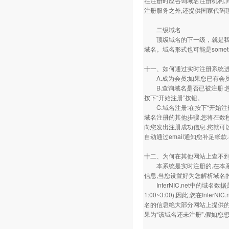
在注册时应咨询域名注册机构,问
注册服务之外,还提供国家代码
二级域名
顶级域名的下一级，就是我们所说
域名。域名形式也可能是somethi
十一、如何通过实时注册系统
A.成为会员:如果您已有会员
B.查询域名是否已被注册:您
按下“开始注册”按钮。
C.域名注册:在按下“开始注
域名注册的其他步骤,您将在数秒
向您发出注册成功信息.您就可
自动通过email通知您补足帐
十二、为何在其他网站上查不
本系统是实时注册的,在本系统上
信息,当您设置好为您解析域名
InterNIC.net中的域名数
1:00~3:00),因此,您在In
名的信息绝大部分网站上提供的注
果为“该域名还未注册”.假如