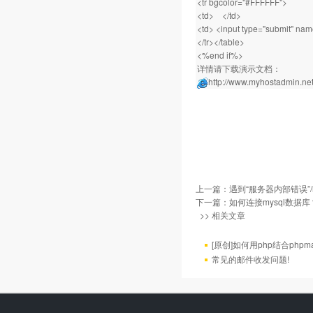
<tr bgcolor="#FFFFFF">
<td> </td>
<td> <input type="submit" na
</tr></table>
<%end if%>
详情请下载演示文档：
http://www.myhostadmin.net/
上一篇：
遇到“服务器内部错误”/h
下一篇：
如何连接mysql数据库
>> 相关文章
[原创]如何用php结合phpm
常见的邮件收发问题!