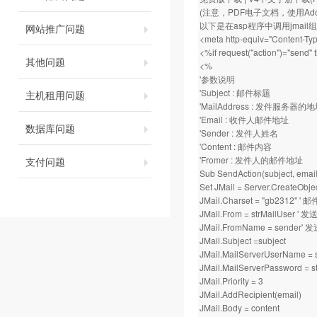
(注意，PDF电子文档，使用Adobe 
以下是在asp程序中调用jmai
网站推广问题
<meta http-equiv="Content-Typ
<%if request("action")="send"
其他问题
<%
'参数说明
'Subject : 邮件标题
主机租用问题
'MailAddress : 发件服务器的地址
'Email : 收件人邮件地址
数据库问题
'Sender : 发件人姓名
'Content : 邮件内容
'Fromer : 发件人的邮件地址
支付问题
Sub SendAction(subject, email,
Set JMail = Server.CreateObje
JMail.Charset = "gb2312"
JMail.From = strMailUser '
JMail.FromName = sender
JMail.Subject =subject
JMail.MailServerUserName
JMail.MailServerPassword 
JMail.Priority = 3
JMail.AddRecipient(email)
JMail.Body = content