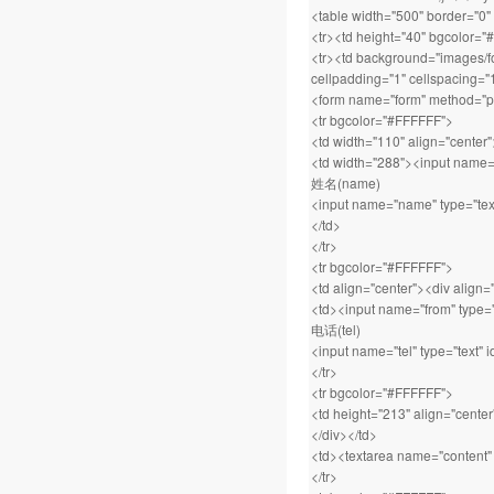
<table width="500" border="0"
<tr><td height="40" bgcolor
<tr><td background="images/fo
cellpadding="1" cellspacing="
<form name="form" method="po
<tr bgcolor="#FFFFFF">
<td width="110" align="center
<td width="288"><input name="ti
姓名(name)
<input name="name" type="tex
</td>
</tr>
<tr bgcolor="#FFFFFF">
<td align="center"><div alig
<td><input name="from" type="t
电话(tel)
<input name="tel" type="text" i
</tr>
<tr bgcolor="#FFFFFF">
<td height="213" align="cente
</div></td>
<td><textarea name="content" 
</tr>