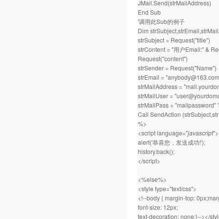
JMail.Send(strMailAddress)
End Sub
'调用此Sub的例子
Dim strSubject,strEmail,strMai
strSubject = Request("title")
strContent = "用户Email:" & Req
Request("content")
strSender = Request("Name")
strEmail = "anybody@1
strMailAddress = "mail.
strMailUser = "user@you
strMailPass = "mailpasswo
Call SendAction (strSubject,st
%>
<script language="
javascript
">
alert('恭喜您，发送成功!');
history.back();
</script>
<%else%>
<style type="text/css">
<!--body { margin-top: 0px;marg
font-size: 12px;
text-decoration: none;}--></sty