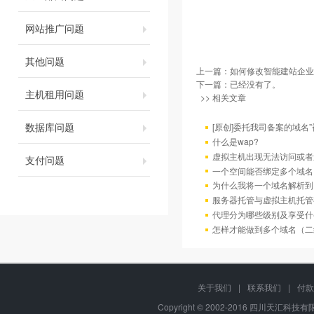
网站推广问题
其他问题
上一篇：
如何修改智能建站企业
下一篇：已经没有了。
主机租用问题
>> 相关文章
数据库问题
[原创]委托我司备案的域名
什么是wap?
虚拟主机出现无法访问或者
支付问题
一个空间能否绑定多个域名
为什么我将一个域名解析到
服务器托管与虚拟主机托管
代理分为哪些级别及享受什
怎样才能做到多个域名（二
关于我们
|
联系我们
|
付款
Copyright © 2002-2016 四川天汇科技有限公